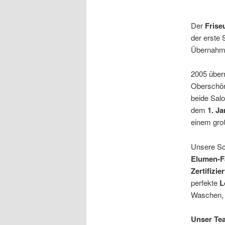
Der
Frise
der erste 
Übernahme
2005 über
Oberschö
beide Salo
dem
1. J
einem gro
Unsere Sc
Elumen-F
Zertifizier
perfekte
L
Waschen, 
Unser Tea