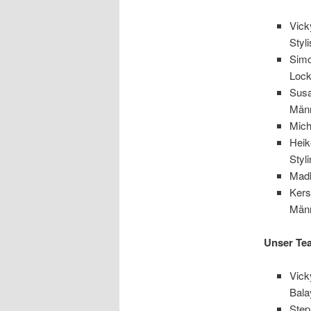
Vick
Styli
Simo
Lock
Susa
Männ
Mich
Heik
Styl
Madl
Kers
Männ
Unser Te
Vick
Bala
Step