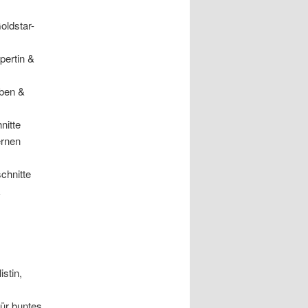
oldstar-
pertin &
rben &
nitte
ernen
chnitte
&
istin,
für buntes