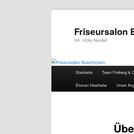
Zum
Inhalt
wechseln
Friseursalon
Inh. Vicky Nendel
Hauptmenü
Startseite
Team Freiberg & 
Elumen Haarfarbe
Unser An
Übe