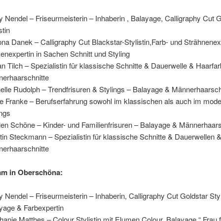
y Nendel – Friseurmeisterin – Inhaberin , Balayage, Calligraphy Cut G
stin
na Danek – Calligraphy Cut Blackstar-Stylistin,Farb- und Strähnenex
enexpertin in Sachen Schnitt und Styling
n Tilch – Spezialistin für klassische Schnitte & Dauerwelle & Haarfa
erhaarschnitte
elle Rudolph – Trendfrisuren & Stylings – Balayage & Männerhaarsch
e Franke – Berufserfahrung sowohl im klassischen als auch im mod
ings
en Schöne – Kinder- und Familienfrisuren – Balayage & Männerhaars
tin Steckmann – Spezialistin für klassische Schnitte & Dauerwellen 
erhaarschnitte
am in Oberschöna:
y Nendel – Friseurmeisterin – Inhaberin, Calligraphy Cut Goldstar Styl
yage & Farbexpertin
hanie Matthes – Colour Stylistin mit Elumen Colour, Balayage “ Frau 