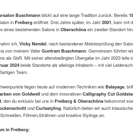
ursalon Buschmann
blickt auf eine lange Tradition zurück: Bereits
1
Salon in
Freiberg
eröffnet. Drei Jahre später, im Jahr
2001
, kam mit d
 eines bestehenden Salons in
Oberschöna
ein zweiter Standort hin
nahm ich,
Vicky Nendel
, nach bestandener Meisterprüfung den Salon
na von meinem Vater
Guntram Buschmann
. Gemeinsam führten wi
ns als GbR. Mit seiner altersbedingten Übergabe im Jahr 2023 leite ic
anuar 2024
beide Standorte als alleinige Inhaberin – mit viel Leidensch
ßartigen Team.
hwerpunkte liegen heute auf modernen Techniken wie
Balayage
, bri
arben von Goldwell
und dem innovativen
Calligraphy Cut
Goldsta
t
, den du exklusiv bei uns in
Freiberg & Oberschöna
bekommst sow
ockenschnitt
und
Curlsstyling
. Natürlich bieten wir auch klassisch
Schneiden, Föhnen,Strähnen und kreative Stylings an.
m in Freiberg: