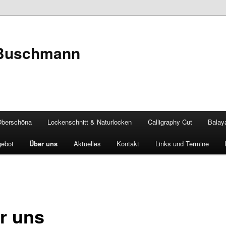
 Buschmann
Oberschöna
Lockenschnitt & Naturlocken
Calligraphy Cut
Balay
gebot
Über uns
Aktuelles
Kontakt
Links und Termine
r uns