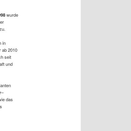
998
wurde
er
zu.
 in
r ab 2010
h seit
aft und
llanten
r
–
ie das
es