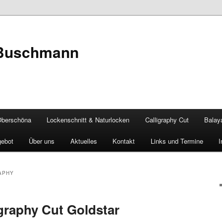
 Buschmann
Oberschöna
Lockenschnitt & Naturlocken
Calligraphy Cut
Balay
gebot
Über uns
Aktuelles
Kontakt
Links und Termine
APHY
igraphy Cut Goldstar