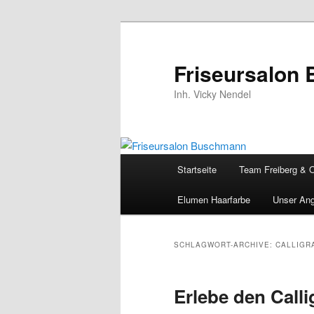
Zum
Zum
Inhalt
sekundären
wechseln
Inhalt
Friseursalon
wechseln
Inh. Vicky Nendel
Hauptmenü
Startseite
Team Freiberg & 
Elumen Haarfarbe
Unser An
SCHLAGWORT-ARCHIVE:
CALLIGR
Erlebe den Call