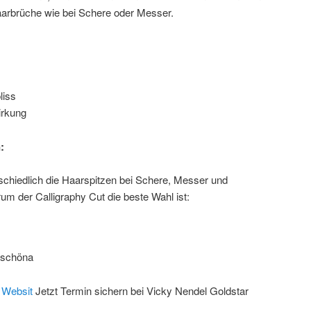
aarbrüche wie bei Schere oder Messer.
liss
irkung
:
rschiedlich die Haarspitzen bei Schere, Messer und
m der Calligraphy Cut die beste Wahl ist:
erschöna
t Websit
Jetzt Termin sichern bei Vicky Nendel Goldstar