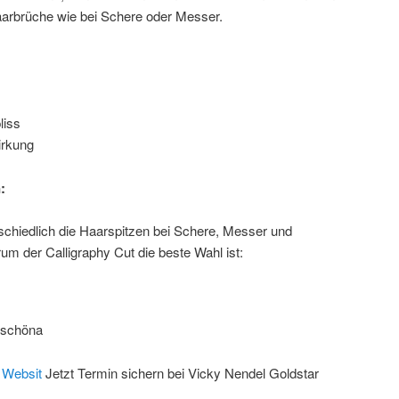
aarbrüche wie bei Schere oder Messer.
liss
irkung
:
rschiedlich die Haarspitzen bei Schere, Messer und
m der Calligraphy Cut die beste Wahl ist:
erschöna
t Websit
Jetzt Termin sichern bei Vicky Nendel Goldstar