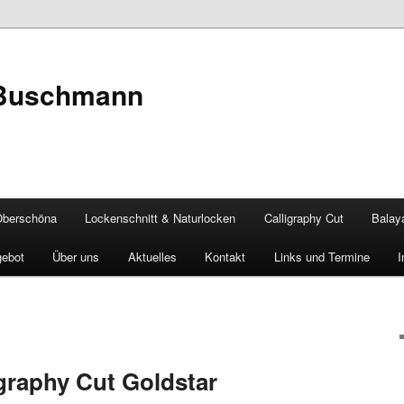
 Buschmann
Oberschöna
Lockenschnitt & Naturlocken
Calligraphy Cut
Balay
gebot
Über uns
Aktuelles
Kontakt
Links und Termine
igraphy Cut Goldstar