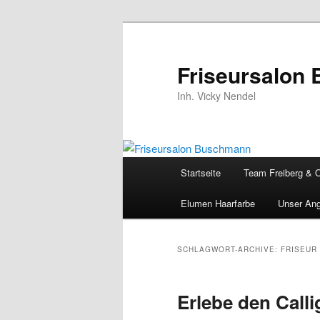
Zum
Zum
Inhalt
sekundären
wechseln
Inhalt
Friseursalon
wechseln
Inh. Vicky Nendel
Hauptmenü
Startseite
Team Freiberg & 
Elumen Haarfarbe
Unser An
SCHLAGWORT-ARCHIVE:
FRISEUR
Erlebe den Call